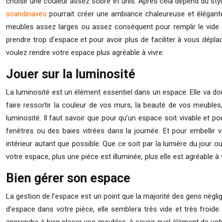
choisir une couleur assez sobre et unis. Après cela dépend du styl
scandinaves
pourrait créer une ambiance chaleureuse et élégante.
meubles assez larges ou assez conséquent pour remplir le vide. 
prendre trop d’espace et pour avoir plus de faciliter à vous dépla
voulez rendre votre espace plus agréable à vivre.
Jouer sur la luminosité
La luminosité est un élément essentiel dans un espace. Elle va do
faire ressortir la couleur de vos murs, la beauté de vos meubles,
luminosité. Il faut savoir que pour qu’un espace soit vivable et pou
fenêtres ou des baies vitrées dans la journée. Et pour embellir 
intérieur autant que possible. Que ce soit par la lumière du jour 
votre espace, plus une pièce est illuminée, plus elle est agréable à v
Bien gérer son espace
La gestion de l’espace est un point que la majorité des gens néglige
d’espace dans votre pièce, elle semblera très vide et très froid