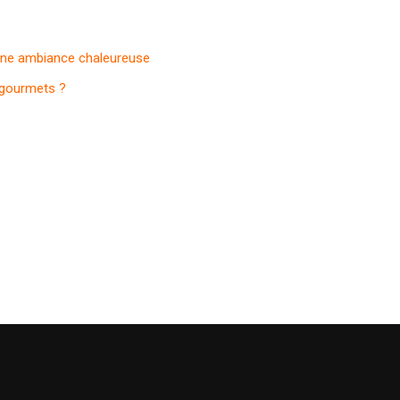
r une ambiance chaleureuse
s gourmets ?