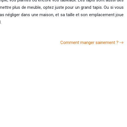
emple, vos plantes ou encore vos tableaux. Les tapis sont aussi des
ettre plus de meuble, optez juste pour un grand tapis. Ou si vous
pas négliger dans une maison, et sa taille et son emplacement joue
.
Comment manger sainement ?