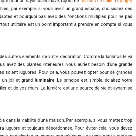
opté pour un style scandinave, l’ajout de
chaises de salle à manger
eubles, par exemple, si vous avez un grand espace, choisissez des
adaptés et pourquoi pas avec des fonctions multiples pour ne pas
rtout utilitaire est un point important à prendre en compte si vous
té des autres éléments de votre décoration. Comme la luminosité va
vous avez des plantes intérieures, vous auriez besoin d’une grande
u’elles soient lugubres. Pour cela, vous pouvez opter pour de grandes
 un joli et grand
luminaire
. Le principe est simple, éclairez votre
bilier et de vos murs. La lumière est une source de vie et dynamise
rôle dans la viabilité d’une maison. Par exemple, si vous mettez trop
era lugubre et toujours désordonnée. Pour éviter cela, vous devez