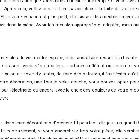
e de décoration que vous auriez choisie. Par exemple, si vous avez 
 Après cela, veillez aussi à bien savoir choisir la taille de vos m
Et si votre espace est plus petit, choisissez des meubles mieux 
cer dans la pièce. Avoir les meubles appropriés et adaptés, mais su
nner plus de vie à votre espace, mais aussi faire ressortir la beau
 s’ils sont vernissés ou si leurs surfaces reflètent ou encore si 
r qu’on ait envie d’y rester, de faire des activités, il faut éviter q
votre décoration, une fois le soleil couché, vous pouvez opter pour
ou par l’électricité ou encore avec le choix des couleurs de votre mo
ivre.
 dans leurs décorations d’intérieur. Et pourtant, elle joue un grand 
e. Et contrairement, si vous encombrez trop votre pièce, elle sembl