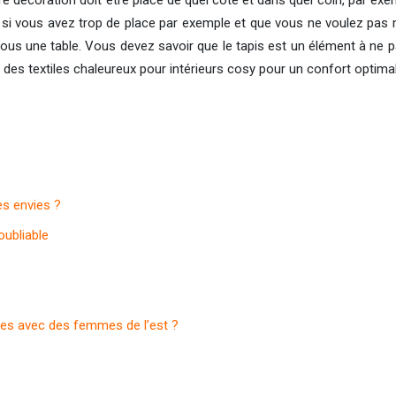
e décoration doit être placé de quel côté et dans quel coin, par ex
 si vous avez trop de place par exemple et que vous ne voulez pas m
ous une table. Vous devez savoir que le tapis est un élément à ne 
 des textiles chaleureux pour intérieurs cosy pour un confort optimal
es envies ?
oubliable
es avec des femmes de l’est ?