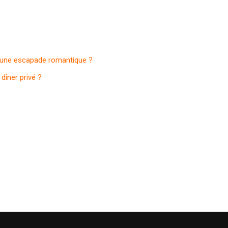
r une escapade romantique ?
dîner privé ?