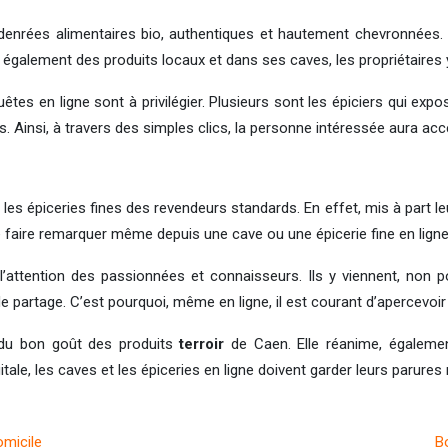
 denrées alimentaires bio, authentiques et hautement chevronnées. E
lle également des produits locaux et dans ses caves, les propriétaires 
êtes en ligne sont à privilégier. Plusieurs sont les épiciers qui exp
s. Ainsi, à travers des simples clics, la personne intéressée aura ac
t les épiceries fines des revendeurs standards. En effet, mis à part l
se faire remarquer même depuis une cave ou une épicerie fine en ligne
’attention des passionnées et connaisseurs. Ils y viennent, non po
e partage. C’est pourquoi, même en ligne, il est courant d’apercevoir
e du bon goût des produits
terroir
de Caen. Elle réanime, également
tale, les caves et les épiceries en ligne doivent garder leurs parures
omicile
B